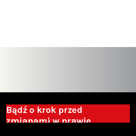
Bądź o krok przed
zmianami w prawie
Otrzymuj eksperckie analizy, komentarze