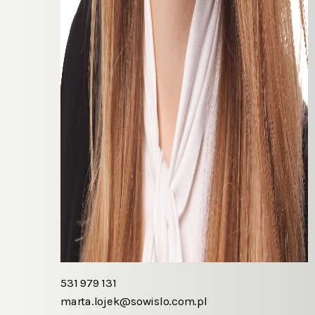
531 979 131
marta.lojek@sowislo.com.pl