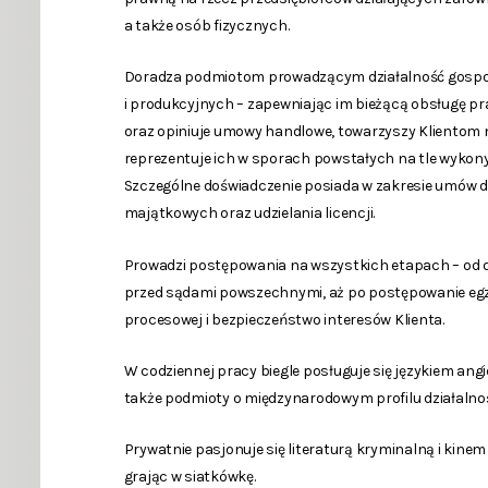
a także osób fizycznych.
Doradza podmiotom prowadzącym działalność gospo
i produkcyjnych – zapewniając im bieżącą obsługę pr
oraz opiniuje umowy handlowe, towarzyszy Klientom na 
reprezentuje ich w sporach powstałych na tle wyko
Szczególne doświadczenie posiada w zakresie umów 
majątkowych oraz udzielania licencji.
Prowadzi postępowania na wszystkich etapach – od d
przed sądami powszechnymi, aż po postępowanie egze
procesowej i bezpieczeństwo interesów Klienta.
W codziennej pracy biegle posługuje się językiem angi
także podmioty o międzynarodowym profilu działalnoś
Prywatnie pasjonuje się literaturą kryminalną i kinem
grając w siatkówkę.