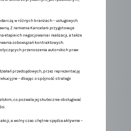
darczą w różnych branżach – usługowych
awną. Z ramienia Kancelarii przygotowuje
etapie ich negocjowania i realizacji, a także
nywania zobowiązań kontraktowych.
dotyczących przenoszenia autorskich praw
ziałań przedsądowych, przez reprezentację
kucyjne – dbając o spójność strategii
elskim, co pozwala jej skutecznie obsługiwać
ci.
 akcji, a wolny czas chętnie spędza aktywnie –