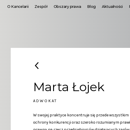
O Kancelarii
Zespół
Obszary prawa
Blog
Aktualności
Marta Łojek
ADWOKAT
W swojej praktyce koncentruje się przede wszystkim n
ochrony konkurencji oraz szeroko rozumianym praw
prawną na rzecz przedsiębiorców działających zarów