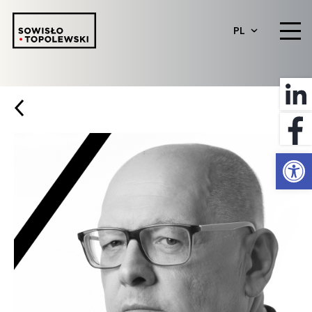
PL
Otwórz 