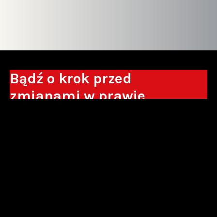
Bądź o krok przed
zmianami w prawie
Otrzymuj eksperckie analizy, komentarze
do nowych regulacji oraz wskazówki, które
pomogą Ci podejmować decyzje biznesowe.
Zapisz się*
*Zapisując się wyrażam zgodę na przetwarzanie moich danych
osobowych w postaci podawanego adresu e-mail przez Sowisło
Topolewski Kancelaria Adwokatów i Radców Prawnych S.K.A. w celu
otrzymywania informacji handlowych drogą elektroniczną oraz na
otrzymywanie drogą elektroniczną informacji handlowych o produktach i
usługach oferowanych przez Sowisło Topolewski Kancelaria Adwokatów i
Radców Prawnych S.K.A.