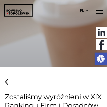
PL
Otwórz 
Zostaliśmy wyróżnieni w XIX
Rankingu Firm i Doradców