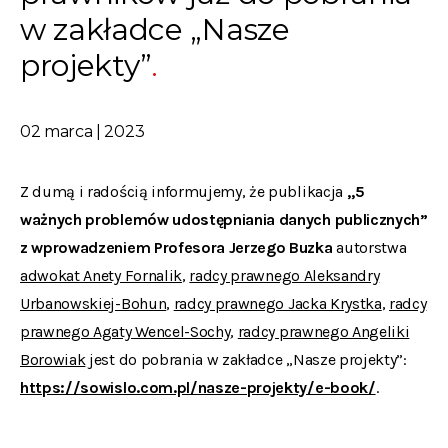
w zakładce „Nasze
projekty”
02 marca | 2023
Z dumą i radością informujemy, że publikacja
„5
ważnych problemów udostępniania danych publicznych”
z wprowadzeniem Profesora Jerzego Buzka
autorstwa
adwokat Anety Fornalik
,
radcy prawnego Aleksandry
Urbanowskiej-Bohun
,
radcy prawnego Jacka Krystka
,
radcy
prawnego Agaty Wencel-Sochy
,
radcy prawnego Angeliki
Borowiak
jest do pobrania w zakładce „Nasze projekty”:
https://sowislo.com.pl/nasze-projekty/e-book/
.