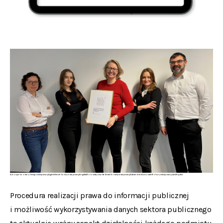
Autorzy e-booka (od lewej): radca prawny Agata Wencel-Socha, radca prawny Angelika Borowiak, adwokat Aneta Fornalik, radca prawny Aleksandra Urbanowska-Bohun, radca prawny Jacek Krystek.
Procedura realizacji prawa do informacji publicznej
i możliwość wykorzystywania danych sektora publicznego