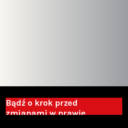
Bądź o krok przed
zmianami w prawie
Otrzymuj eksperckie analizy, komentarze