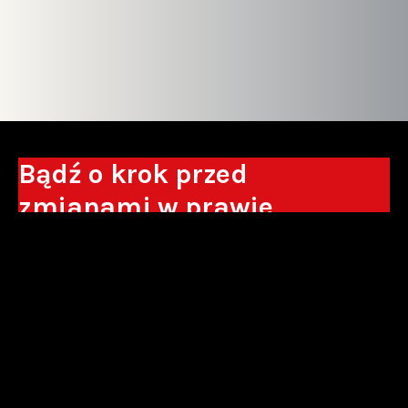
Bądź o krok przed
zmianami w prawie
Otrzymuj eksperckie analizy, komentarze
do nowych regulacji oraz wskazówki, które
pomogą Ci podejmować decyzje biznesowe.
Zapisz się*
*Zapisując się wyrażam zgodę na przetwarzanie moich danych
osobowych w postaci podawanego adresu e-mail przez Sowisło
Topolewski Kancelaria Adwokatów i Radców Prawnych S.K.A. w celu
otrzymywania informacji handlowych drogą elektroniczną oraz na
otrzymywanie drogą elektroniczną informacji handlowych o produktach i