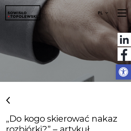
PL
Otwórz 
„Do kogo skierować nakaz
rozbiórki?” – artykuł