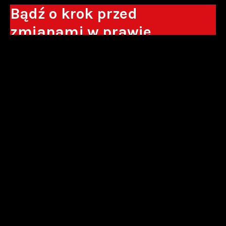
Bądź o krok przed
zmianami w prawie
Otrzymuj eksperckie analizy, komentarze
do nowych regulacji oraz wskazówki, które
pomogą Ci podejmować decyzje biznesowe.
Zapisz się*
*Zapisując się wyrażam zgodę na przetwarzanie moich danych
osobowych w postaci podawanego adresu e-mail przez Sowisło
Topolewski Kancelaria Adwokatów i Radców Prawnych S.K.A. w celu
otrzymywania informacji handlowych drogą elektroniczną oraz na
otrzymywanie drogą elektroniczną informacji handlowych o produktach i
usługach oferowanych przez Sowisło Topolewski Kancelaria Adwokatów i
Radców Prawnych S.K.A.
polityka prywatności
newsletter
alianse
strefa akcjonariusza