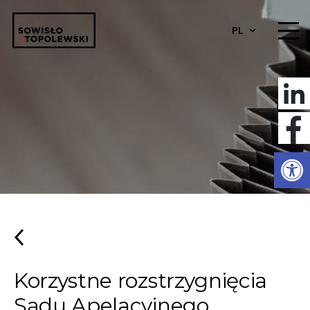
PL
Otwórz 
Korzystne rozstrzygnięcia
Sądu Apelacyjnego