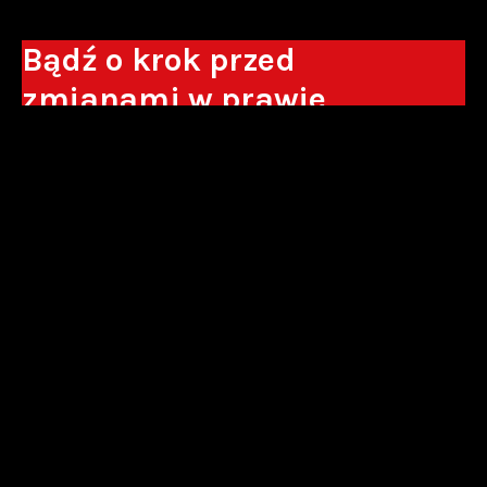
Bądź o krok przed
zmianami w prawie
Otrzymuj eksperckie analizy, komentarze
do nowych regulacji oraz wskazówki, które
pomogą Ci podejmować decyzje biznesowe.
Zapisz się*
*Zapisując się wyrażam zgodę na przetwarzanie moich danych
osobowych w postaci podawanego adresu e-mail przez Sowisło
Topolewski Kancelaria Adwokatów i Radców Prawnych S.K.A. w celu
otrzymywania informacji handlowych drogą elektroniczną oraz na
otrzymywanie drogą elektroniczną informacji handlowych o produktach i
usługach oferowanych przez Sowisło Topolewski Kancelaria Adwokatów i
Radców Prawnych S.K.A.
polityka prywatności
newsletter
alianse