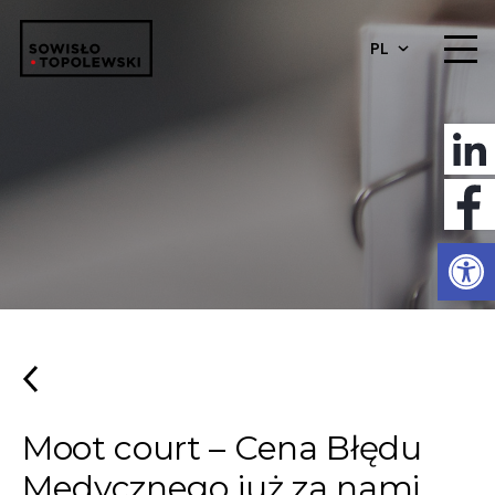
PL
Otwórz 
Moot court – Cena Błędu
Medycznego już za nami