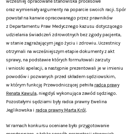
wcześniej opracowane stanowiska procesowe
oraz wymieniały argumenty na poparcie swoich racji. Spór
powstał na kanwie opracowanego przez prawników
z Departamentu Praw Medycznego kazusu dotyczącego
udzielania świadczeń zdrowotnych bez zgody pacjenta,
w stanie zagrażającym jego życiu i zdrowiu. Uczestnicy
otrzymali na wcześniejszym etapie dokumenty z akt
sprawy, na podstawie których formułowali zarzuty
i wnioski apelacji, a następnie prezentowali je w imieniu
powodów i pozwanych przed składem sędziowskim,
w którym funkcję Przewodniczącej pełniła
radca prawy
Renata Kawula
, niegdyś wykonująca zawód sędziego.
Pozostałymi sędziami były radca prawny Ewelina
Jeglikowska i
radca prawny Marta Król
.
W ramach konkursu oceniane było przygotowanie
merytoryczne, a także sposób prezentacji stanowisk