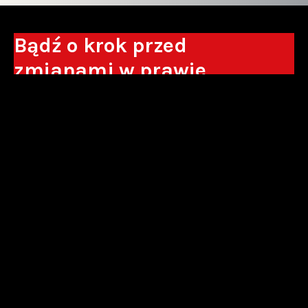
Bądź o krok przed
zmianami w prawie
Otrzymuj eksperckie analizy, komentarze
do nowych regulacji oraz wskazówki, które
pomogą Ci podejmować decyzje biznesowe.
Zapisz się*
*Zapisując się wyrażam zgodę na przetwarzanie moich danych
osobowych w postaci podawanego adresu e-mail przez Sowisło
Topolewski Kancelaria Adwokatów i Radców Prawnych S.K.A. w celu
otrzymywania informacji handlowych drogą elektroniczną oraz na
otrzymywanie drogą elektroniczną informacji handlowych o produktach i
usługach oferowanych przez Sowisło Topolewski Kancelaria Adwokatów i
Radców Prawnych S.K.A.
polityka prywatności
newsletter