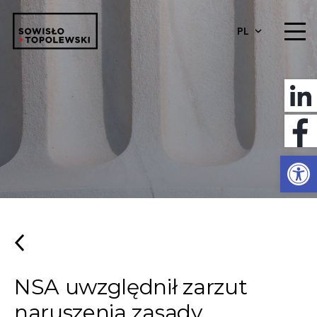
PL
Otwórz 
NSA uwzględnił zarzut
naruszenia zasady