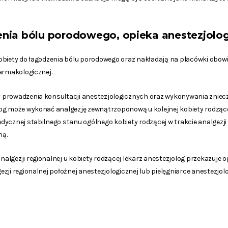
nia bólu porodowego, opieka anestezjolo
obiety do łagodzenia bólu porodowego oraz nakładają na placówki obow
farmakologicznej.
 prowadzenia konsultacji anestezjologicznych oraz wykonywania zniec
log może wykonać analgezję zewnątrzoponową u kolejnej kobiety rodzą
ycznej stabilnego stanu ogólnego kobiety rodzącej w trakcie analgezji 
ną.
lgezji regionalnej u kobiety rodzącej lekarz anestezjolog przekazuje 
zji regionalnej położnej anestezjologicznej lub pielęgniarce anestezjo