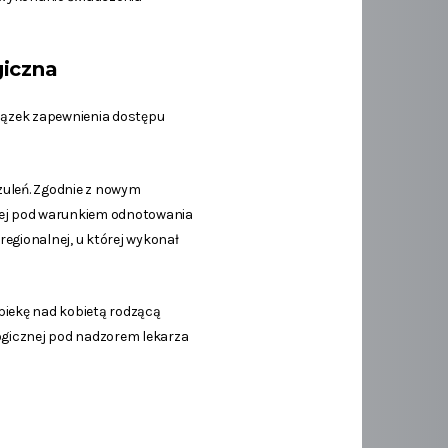
giczna
iązek zapewnienia dostępu
zuleń. Zgodnie z nowym
cej pod warunkiem odnotowania
regionalnej, u której wykonał
opiekę nad kobietą rodzącą
logicznej pod nadzorem lekarza