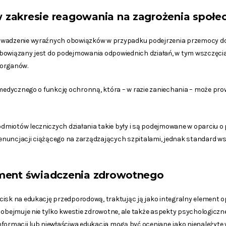
zakresie reagowania na zagrożenia społe
owadzenie wyraźnych obowiązków w przypadku podejrzenia przemocy d
bowiązany jest do podejmowania odpowiednich działań, w tym wszczęcia
 organów.
 medycznego o funkcję ochronną, która – w razie zaniechania – może pro
miotów leczniczych działania takie były i są podejmowane w oparciu o
enuncjacji ciążącego na zarządzających szpitalami, jednak standard 
ement świadczenia zdrowotnego
isk na edukację przedporodową, traktując ją jako integralny element o
 obejmuje nie tylko kwestie zdrowotne, ale także aspekty psychologiczne
nformacji lub niewłaściwa edukacja mogą być oceniane jako nienależyte