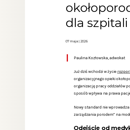
okołoporo
dla szpital
07 maja | 2026
Paulina Kozłowska, adwokat
Już dziś wchodzi w życie
rozporz
organizacyjnego opieki okołop
organizację pracy oddziałów po
sposób wpływa na prawa pacje
Nowy standard nie wprowadza r
zarządzania porodem” na model
Odejście od medyk