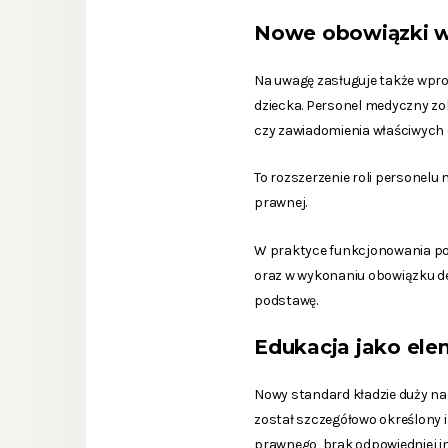
Nowe obowiązki w 
Na uwagę zasługuje także wpr
dziecka. Personel medyczny zo
czy zawiadomienia właściwych
To rozszerzenie roli personelu
prawnej.
W praktyce funkcjonowania pod
oraz w wykonaniu obowiązku d
podstawę.
Edukacja jako el
Nowy standard kładzie duży nac
został szczegółowo określony i
prawnego, brak odpowiedniej i