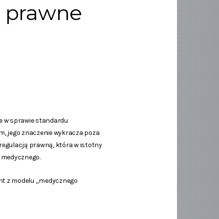
e prawne
e w sprawie standardu
ym, jego znaczenie wykracza poza
regulacją prawną, która w istotny
u medycznego.
ent z modelu „medycznego