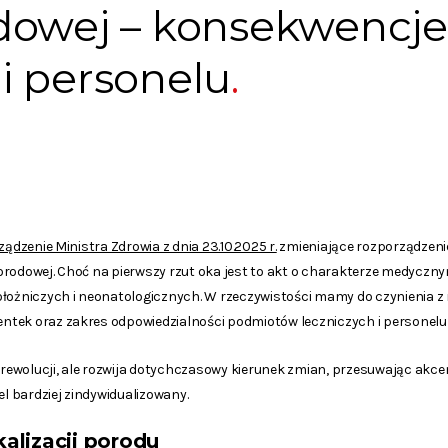
dowej – konsekwencj
i i personelu
ądzenie Ministra Zdrowia z dnia 23.10.2025 r.
zmieniające rozporządzeni
orodowej. Choć na pierwszy rzut oka jest to akt o charakterze medyczn
łożniczych i neonatologicznych. W rzeczywistości mamy do czynienia z 
ntek oraz zakres odpowiedzialności podmiotów leczniczych i personel
ewolucji, ale rozwija dotychczasowy kierunek zmian, przesuwając akc
 bardziej zindywidualizowany.
alizacji porodu