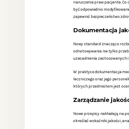
naruszenia praw pacjenta. Co o
być odpowiednio modyfikowane
zapewnić bezpieczeństwo zdro
Dokumentacja jak
Nowy standard znacząco rozbu
odnotowywania nie tylko przebi
uzasadnienia zastosowanych in
W praktyce dokumentacja medy
leczniczego oraz jego person
których przedmiotem jest ocen
Zarządzanie jakośc
Nowe przepisy nakładają na po
określać wskaźniki jakości, an