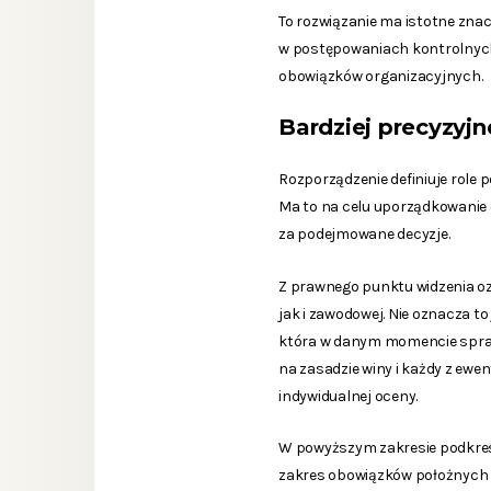
To rozwiązanie ma istotne znac
w postępowaniach kontrolnych
obowiązków organizacyjnych.
Bardziej precyzyjn
Rozporządzenie definiuje role
Ma to na celu uporządkowanie o
za podejmowane decyzje.
Z prawnego punktu widzenia ozn
jak i zawodowej. Nie oznacza t
która w danym momencie spraw
na zasadzie winy i każdy z ew
indywidualnej oceny.
W powyższym zakresie podkreśl
zakres obowiązków położnych o