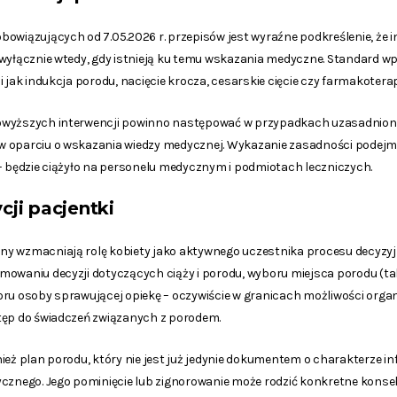
owiązujących od 7.05.2026 r. przepisów jest wyraźne podkreślenie, że i
 wyłącznie wtedy, gdy istnieją ku temu wskazania medyczne. Standard w
 jak indukcja porodu, nacięcie krocza, cesarskie cięcie czy farmakoterap
owyższych interwencji powinno następować w przypadkach uzasadnion
w oparciu o wskazania wiedzy medycznej. Wykazanie zasadności podej
– będzie ciążyło na personelu medycznym i podmiotach leczniczych.
ji pacjentki
ny wzmacniają rolę kobiety jako aktywnego uczestnika procesu decyzy
mowaniu decyzji dotyczących ciąży i porodu, wyboru miejsca porodu (
ru osoby sprawującej opiekę – oczywiście w granicach możliwości organ
tęp do świadczeń związanych z porodem.
nież plan porodu, który nie jest już jedynie dokumentem o charakterze
ycznego. Jego pominięcie lub zignorowanie może rodzić konkretne konse