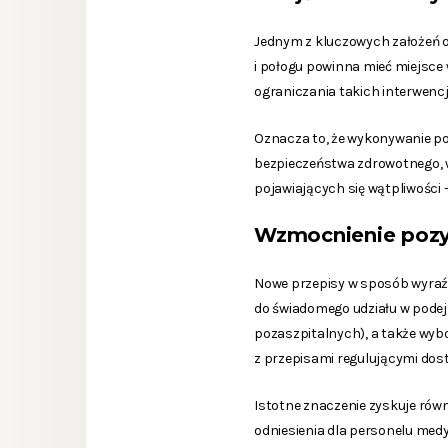
Jednym z kluczowych założeń ob
i połogu powinna mieć miejsce
ograniczania takich interwencji
Oznacza to, że wykonywanie p
bezpieczeństwa zdrowotnego, 
pojawiających się wątpliwości 
Wzmocnienie pozyc
Nowe przepisy w sposób wyraź
do świadomego udziału w podej
pozaszpitalnych), a także wybo
z przepisami regulującymi dos
Istotne znaczenie zyskuje rów
odniesienia dla personelu med