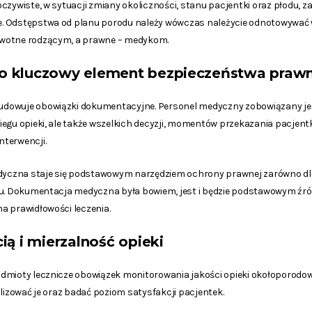
czywiste, w sytuacji zmiany okoliczności, stanu pacjentki oraz płodu, z
. Odstępstwa od planu porodu należy wówczas należycie odnotowywać 
wotne rodzącym, a prawne – medykom.
o kluczowy element bezpieczeństwa praw
dowuje obowiązki dokumentacyjne. Personel medyczny zobowiązany je
egu opieki, ale także wszelkich decyzji, momentów przekazania pacjentki
terwencji.
czna staje się podstawowym narzędziem ochrony prawnej zarówno dla p
elu. Dokumentacja medyczna była bowiem, jest i będzie podstawowym 
a prawidłowości leczenia.
ią i mierzalność opieki
dmioty lecznicze obowiązek monitorowania jakości opieki okołoporodow
alizować je oraz badać poziom satysfakcji pacjentek.