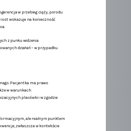
ngerencja w przebieg ciąży, porodu
prost wskazuje na konieczność
ia.
ych z punku widzenia
mowanych działań – w przypadku
jnego. Pacjentka ma prawo
także w warunkach
izacyjnych placówki i w zgodzie
 informacyjnym, ale realnym punktem
kwencje, zwłaszcza w kontekście