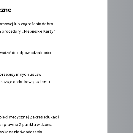
czne
omowej lub zagrożenia dobra
 procedury „Niebieskie Karty”
wadzić do odpowiedzialności
 przepisy innych ustaw
wskazuje dodatkową ku temu
pieki medycznej. Zakres edukacji
 i prawne. Z punktu widzenia
 wykonanie świadczenia