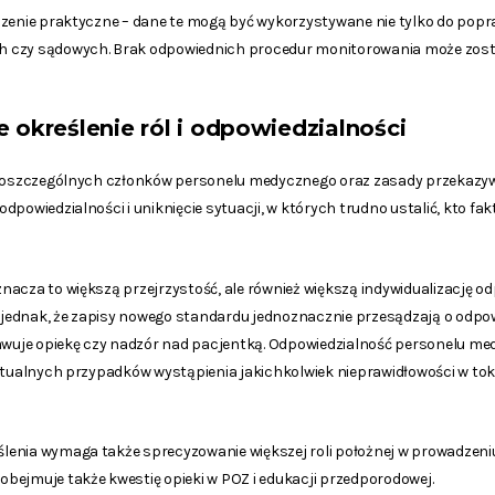
zenie praktyczne – dane te mogą być wykorzystywane nie tylko do popra
 czy sądowych. Brak odpowiednich procedur monitorowania może zost
e określenie ról i odpowiedzialności
 poszczególnych członków personelu medycznego oraz zasady przekazyw
dpowiedzialności i uniknięcie sytuacji, w których trudno ustalić, kto fa
acza to większą przejrzystość, ale również większą indywidualizację od
o jednak, że zapisy nowego standardu jednoznacznie przesądzają o odpo
uje opiekę czy nadzór nad pacjentką. Odpowiedzialność personelu med
entualnych przypadków wystąpienia jakichkolwiek nieprawidłowości w to
enia wymaga także sprecyzowanie większej roli położnej w prowadzeniu c
bejmuje także kwestię opieki w POZ i edukacji przedporodowej.