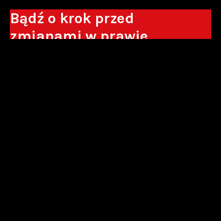
Bądź o krok przed
zmianami w prawie
Otrzymuj eksperckie analizy, komentarze
do nowych regulacji oraz wskazówki, które
pomogą Ci podejmować decyzje biznesowe.
Zapisz się*
*Zapisując się wyrażam zgodę na przetwarzanie moich danych
osobowych w postaci podawanego adresu e-mail przez Sowisło
Topolewski Kancelaria Adwokatów i Radców Prawnych S.K.A. w celu
otrzymywania informacji handlowych drogą elektroniczną oraz na
otrzymywanie drogą elektroniczną informacji handlowych o produktach i
usługach oferowanych przez Sowisło Topolewski Kancelaria Adwokatów i
Radców Prawnych S.K.A.
polityka prywatności
newsletter
alianse