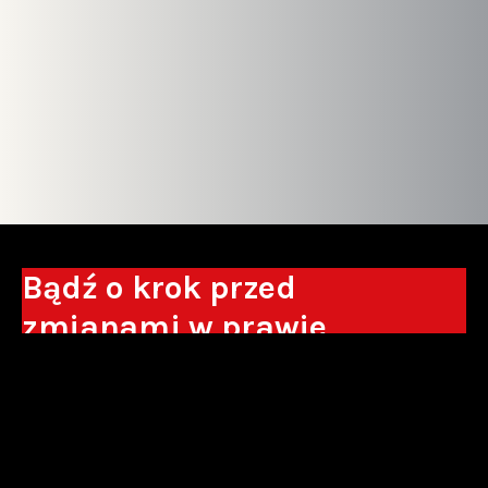
Bądź o krok przed
zmianami w prawie
Otrzymuj eksperckie analizy, komentarze
do nowych regulacji oraz wskazówki, które
pomogą Ci podejmować decyzje biznesowe.
Zapisz się*