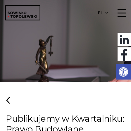
PL
Otwórz 
Publikujemy w Kwartalniku:
Prawo Budowlane