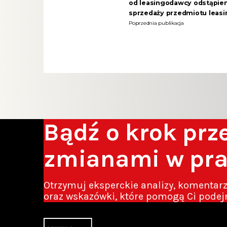
od leasingodawcy odstąpie
sprzedaży przedmiotu leas
Poprzednia publikacja
Bądź o krok pr
zmianami w pr
Otrzymuj eksperckie analizy, komentar
oraz wskazówki, które pomogą Ci podej