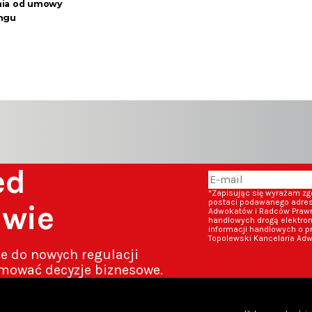
nia od umowy
ingu
zed
*Zapisując się wyrażam z
postaci podawanego adresu
awie
Adwokatów i Radców Prawny
handlowych drogą elektron
informacji handlowych o p
Topolewski Kancelaria Adw
ze do nowych regulacji
mować decyzje biznesowe.