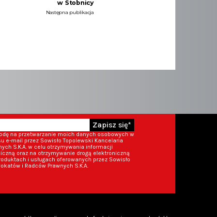
w Stobnicy
Następna publikacja
Zapisz się*
godę na przetwarzanie moich danych osobowych w
 e-mail przez Sowisło Topolewski Kancelaria
ch S.K.A. w celu otrzymywania informacji
iczną oraz na otrzymywanie drogą elektroniczną
roduktach i usługach oferowanych przez Sowisło
okatów i Radców Prawnych S.K.A.