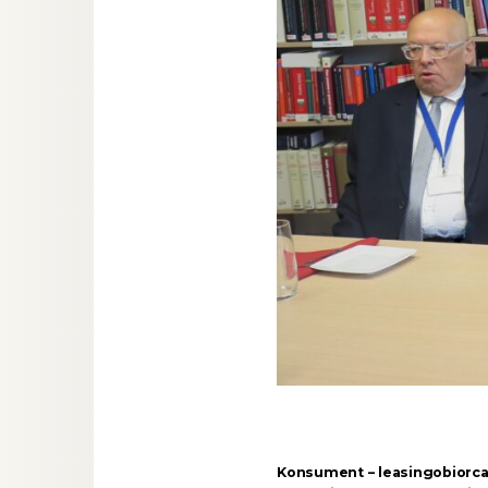
Konsument – leasingobiorc