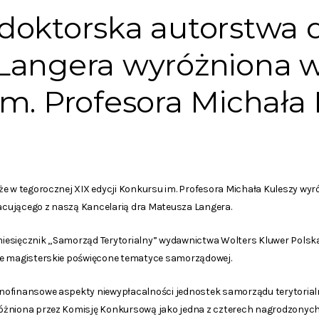
doktorska autorstwa 
angera wyróżniona w 
m. Profesora Michała 
że w tegorocznej XIX edycji Konkursu im. Profesora Michała Kuleszy wy
cującego z naszą Kancelarią dra Mateusza Langera.
sięcznik „Samorząd Terytorialny” wydawnictwa Wolters Kluwer Polska sp
ce magisterskie poświęcone tematyce samorządowej.
nofinansowe aspekty niewypłacalności jednostek samorządu terytorial
óżniona przez Komisję Konkursową jako jedna z czterech nagrodzonych