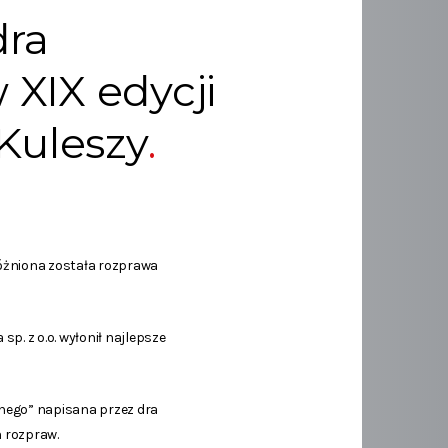
dra
XIX edycji
Kuleszy
różniona została rozprawa
. z o.o. wyłonił najlepsze
nego” napisana przez dra
 rozpraw.