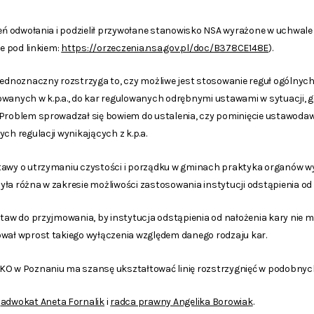
zeń odwołania i podzielił przywołane stanowisko NSA wyrażone w uchwale z
ne pod linkiem:
https://orzeczenia.nsa.gov.pl/doc/B378CE148E
).
dnoznaczny rozstrzyga to, czy możliwe jest stosowanie reguł ogólnyc
wanych w k.p.a., do kar regulowanych odrębnymi ustawami w sytuacji, g
 Problem sprowadzał się bowiem do ustalenia, czy pominięcie ustawodawc
ch regulacji wynikających z k.p.a.
stawy o utrzymaniu czystości i porządku w gminach praktyka organów 
ła różna w zakresie możliwości zastosowania instytucji odstąpienia od 
staw do przyjmowania, by instytucja odstąpienia od nałożenia kary nie 
ował wprost takiego wyłączenia względem danego rodzaju kar.
SKO w Poznaniu ma szansę ukształtować linię rozstrzygnięć w podobny
:
adwokat Aneta Fornalik
i
radca prawny Angelika Borowiak
.