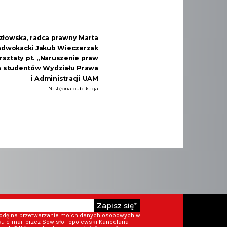
złowska, radca prawny Marta
t adwokacki Jakub Wieczerzak
sztaty pt. „Naruszenie praw
la studentów Wydziału Prawa
i Administracji UAM
Następna publikacja
Zapisz się*
godę na przetwarzanie moich danych osobowych w
 e-mail przez Sowisło Topolewski Kancelaria