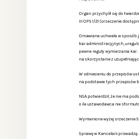
Organ przychylił się do twierd
III OPS 1/21 (orzeczenie dostęp
Omawiana uchwała w sposób je
kar administracyjnych, uregulo
pewne reguły wymierzania kar.
na skorzystanie z uzupełniający
W odniesieniu do przepisów u
na podstawie tych przepisów by
NSA potwierdził, że nie ma pod
o ile ustawodawca nie sformuł
Wymienione wyżej orzeczenie 
Sprawę w Kancelarii prowadzą