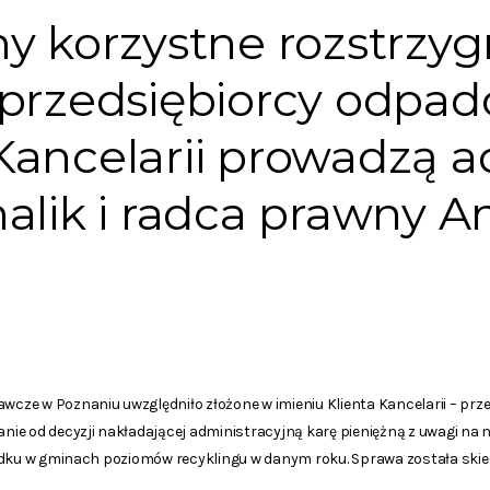
y korzystne rozstrzyg
 przedsiębiorcy odpa
Kancelarii prowadzą 
alik i radca prawny A
ze w Poznaniu uwzględniło złożone w imieniu Klienta Kancelarii – prze
ie od decyzji nakładającej administracyjną karę pieniężną z uwagi na
ządku w gminach poziomów recyklingu w danym roku. Sprawa została sk