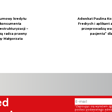
ć umowy kredytu
Adwokat Paulina Ko
 konsumenta
Fredrych i aplikan
strukturyzacji –
przeprowadzą war
zą radca prawny
pacjenta” d
ny Małgorzata
zed
*Zapisując się wyrażam z
postaci podawanego adresu