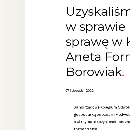
Uzyskaliśm
w sprawie
sprawę w 
Aneta Forn
Borowiak
07 listopada | 2022
Samorządowe Kolegium Odwoławc
gospodarką odpadami – odwołan
o utrzymaniu czystości i por
rozpatrzenia.