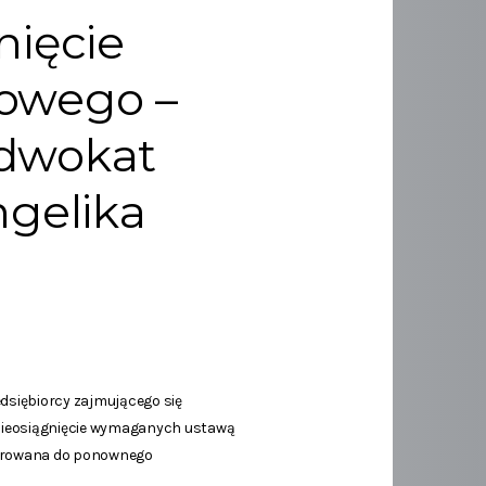
nięcie
dowego –
adwokat
ngelika
dsiębiorcy zajmującego się
 nieosiągnięcie wymaganych ustawą
ierowana do ponownego